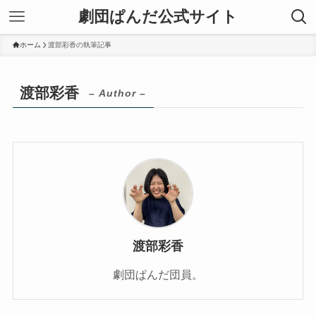
劇団ぱんだ公式サイト
ホーム
渡部彩香の執筆記事
渡部彩香
– Author –
渡部彩香
劇団ぱんだ団員。