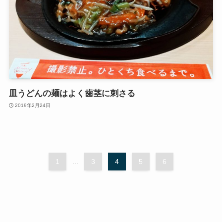
皿うどんの麺はよく歯茎に刺さる
2019年2月24日
1
...
3
4
5
6