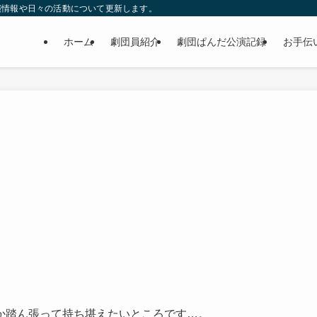
演情報や日々の活動について更新します。
ホーム
劇団員紹介
劇団ぱんだ公演記録
お手伝
か踏ん張って持ち堪えたいところです…。